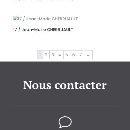
17 / Jean-Marie CHERRUAULT
1
2
3
4
5
6
7
→
Nous contacter
v