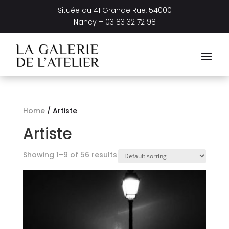
Située au
41 Grande Rue, 54000
Nancy –
03 83 32 72 98
Home
/ Artiste
Artiste
Showing 1–9 of 56 results