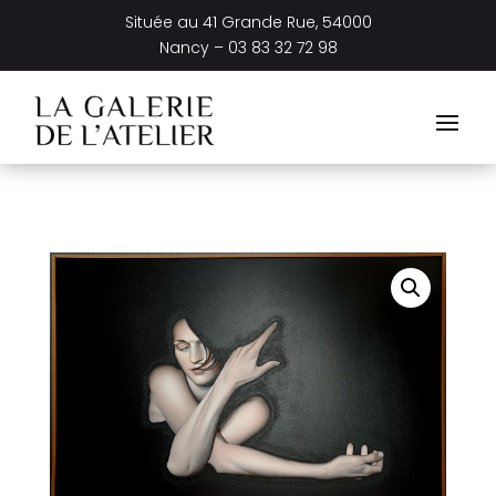
Située au
41 Grande Rue, 54000
Nancy –
03 83 32 72 98