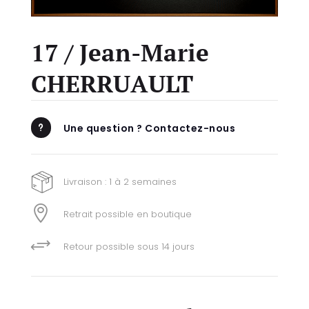
17 / Jean-Marie
CHERRUAULT
Une question ? Contactez-nous
u
Livraison : 1 à 2 semaines

Retrait possible en boutique
+
Retour possible sous 14 jours