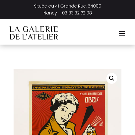
Située au
41 Grande Rue, 54000
Nancy –
03 83 32 72 98