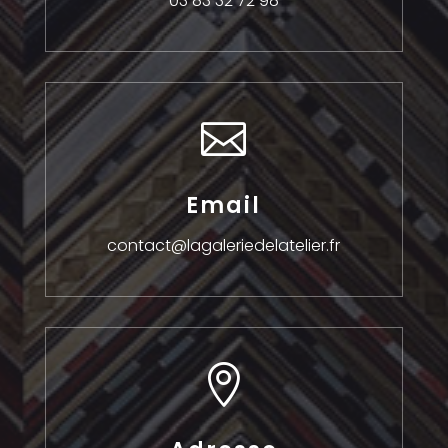
03 83 32 72 98

Email
contact@lagaleriedelatelier.fr
