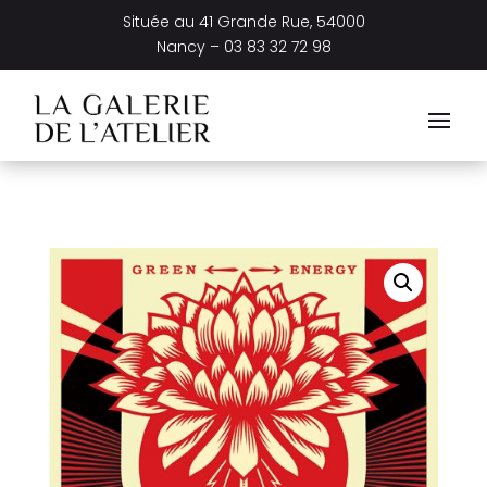
Située au
41 Grande Rue, 54000
Nancy –
03 83 32 72 98