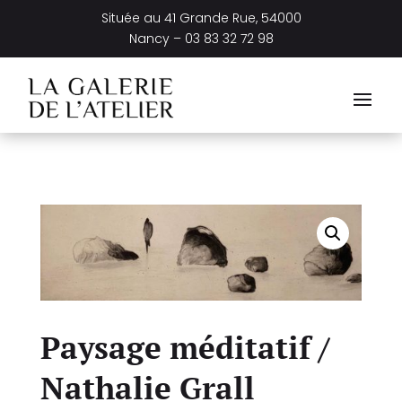
Située au
41 Grande Rue, 54000
Nancy –
03 83 32 72 98
Paysage méditatif /
Nathalie Grall