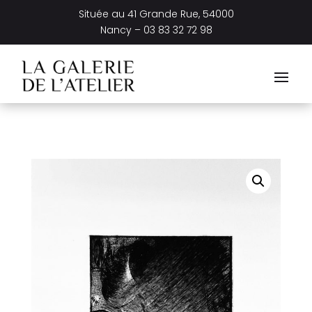
Située au
41 Grande Rue, 54000
Nancy –
03 83 32 72 98