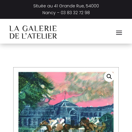
Située au
41 Grande Rue, 54000
Nancy –
03 83 32 72 98