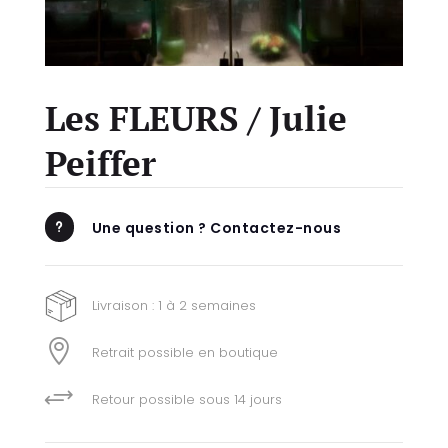
Les FLEURS / Julie
Peiffer
Une question ? Contactez-nous
u
Livraison : 1 à 2 semaines

Retrait possible en boutique
+
Retour possible sous 14 jours