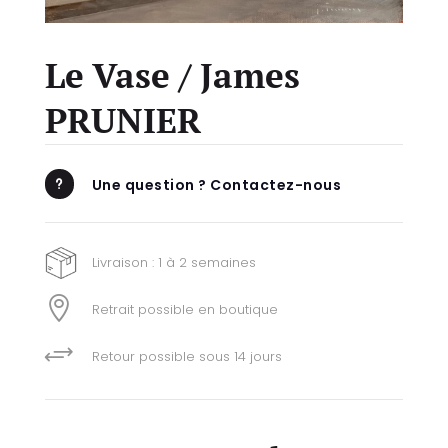
Le Vase / James
PRUNIER
Une question ? Contactez-nous
u
Livraison : 1 à 2 semaines

Retrait possible en boutique
+
Retour possible sous 14 jours