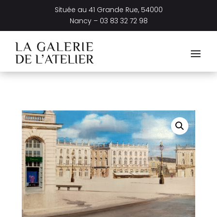
Située au
41 Grande Rue, 54000
Nancy –
03 83 32 72 98