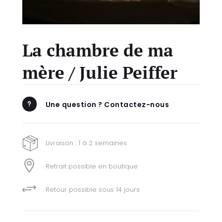
La chambre de ma
mère / Julie Peiffer
Une question ? Contactez-nous
u
Livraison : 1 à 2 semaines

Retrait possible en boutique
+
Retour possible sous 14 jours