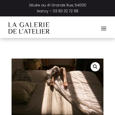
Située au
41 Grande Rue, 54000
Nancy –
03 83 32 72 98