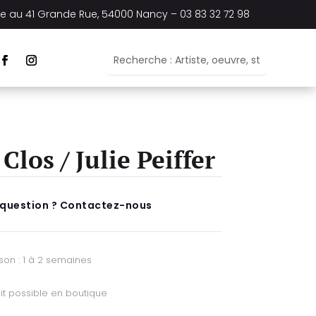
ée au
41 Grande Rue, 54000 Nancy –
03 83 32 72 98
Clos / Julie Peiffer
 question ? Contactez-nous
ison : 1 à 2 semaines
it possible en boutique