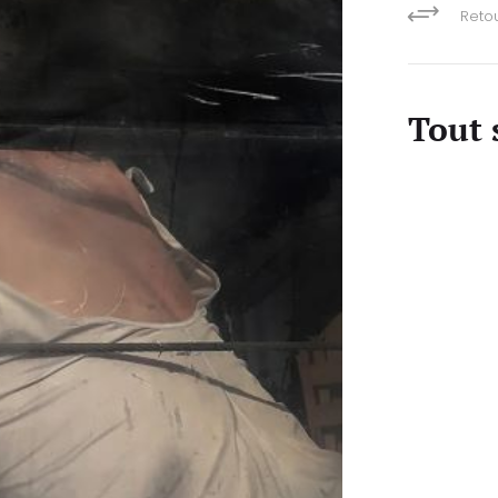
+
Retou
Tout 