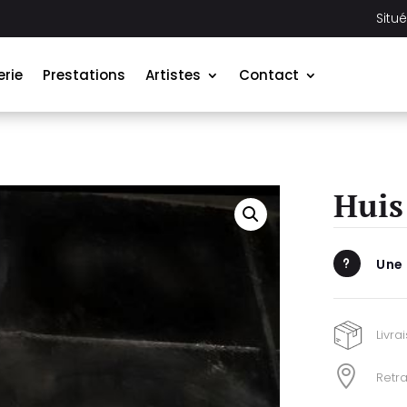
Situ
erie
Prestations
Artistes
Contact
Huis 
Une
u
Livra

Retra