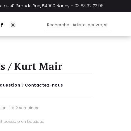
ée au
41 Grande Rue, 54000 Nancy –
03 83 32 72 98
ts / Kurt Mair
 question ? Contactez-nous
ison : 1 à 2 semaines
it possible en boutique