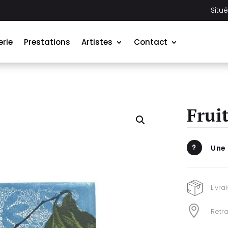
Situ
erie
Prestations
Artistes
Contact
Frui
Une
u
Livra

Retra