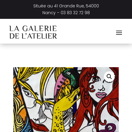
Située au
41 Grande Rue, 54000
Nancy –
03 83 32 72 98