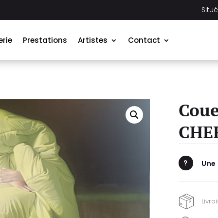
Situ
erie
Prestations
Artistes
Contact
Coue
CHE
Une
u
Livra