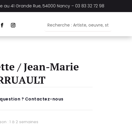
ée au
41 Grande Rue, 54000 Nancy –
03 83 32 72 98
tte / Jean-Marie
RRUAULT
 question ? Contactez-nous
ison : 1 à 2 semaines