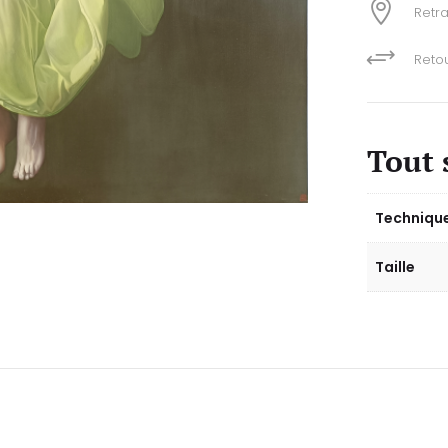

Retra
+
Retou
Tout 
Techniqu
Taille