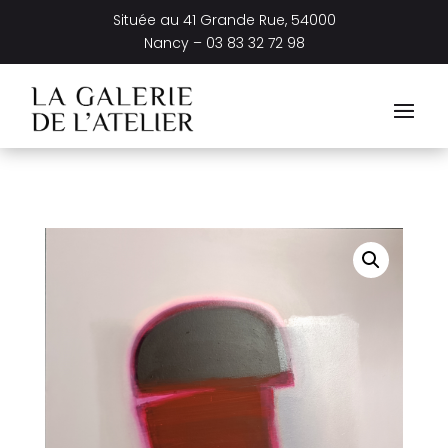
Située au
41 Grande Rue, 54000
Nancy –
03 83 32 72 98