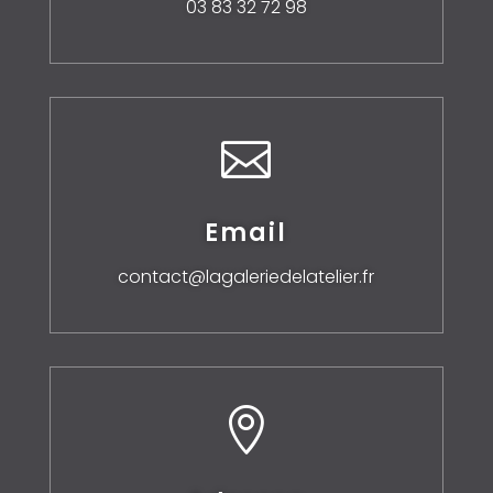
03 83 32 72 98

Email
contact@lagaleriedelatelier.fr
