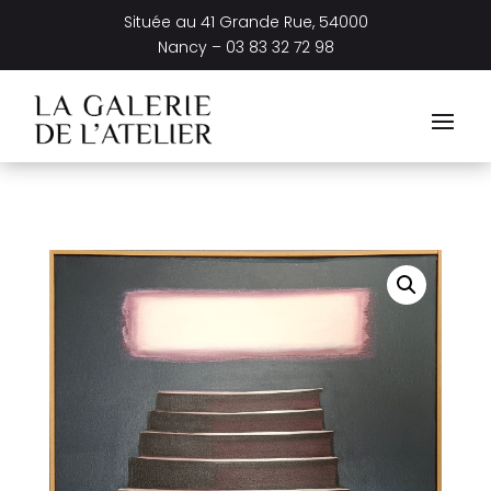
Située au
41 Grande Rue, 54000
Nancy –
03 83 32 72 98