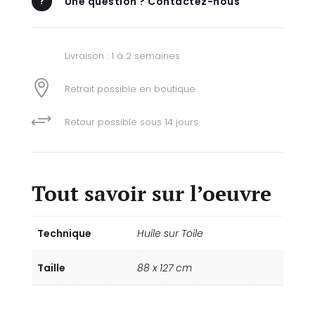
Une question ? Contactez-nous
u
Livraison : 1 à 2 semaines

Retrait possible en boutique
+
Retour possible sous 14 jours
Tout savoir sur l’oeuvre
Technique
Huile sur Toile
Taille
88 x 127 cm