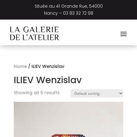
Située au
41 Grande Rue, 54000
Nancy –
03 83 32 72 98
Home
/ ILIEV Wenzislav
ILIEV Wenzislav
Showing all 5 results