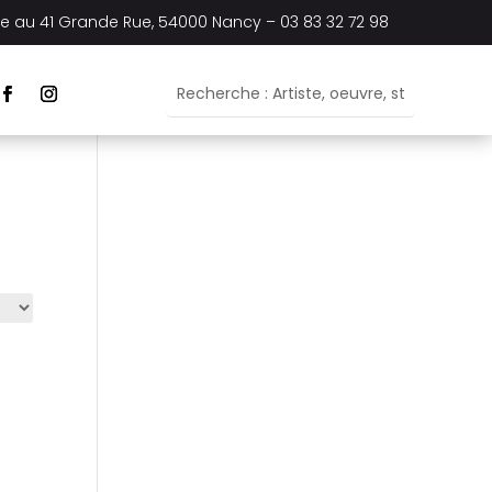
ée au
41 Grande Rue, 54000 Nancy –
03 83 32 72 98