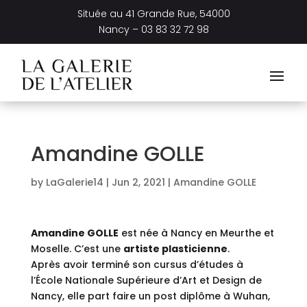
Située au
41 Grande Rue, 54000
Nancy –
03 83 32 72 98
Amandine GOLLE
by
LaGalerie14
|
Jun 2, 2021
|
Amandine GOLLE
Amandine GOLLE
est née à Nancy en Meurthe et
Moselle. C’est une
artiste plasticienne
.
Après avoir terminé son cursus d’études à
l’École Nationale Supérieure d’Art et Design de
Nancy, elle part faire un post diplôme à Wuhan,